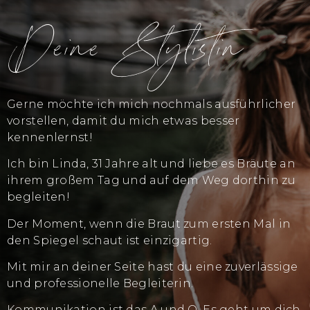
Deine Stylistin
Gerne möchte ich mich nochmals ausführlicher
vorstellen,
damit du mich etwas besser
kennenlernst!
Ich bin Linda, 31 Jahre alt und liebe es Bräute an
ihrem großem Tag und auf dem Weg dorthin zu
begleiten!
Der Moment, wenn die Braut zum ersten Mal in
den Spiegel schaut ist einzigartig.
Mit mir an deiner Seite hast
du eine zuverlässige
und
professionelle Begleiterin.
Kommunikation ist das A und O. Es geht um dich