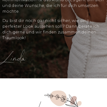
und deine Wünsche, die ich für dich umsetzen
möchte.
Du bist dir noch gar nicht sicher, wie dein
perfekter Look aussehen soll? Dann berate ich
dich gerne und wir finden zusammen deinen
Traumlook!
Linda